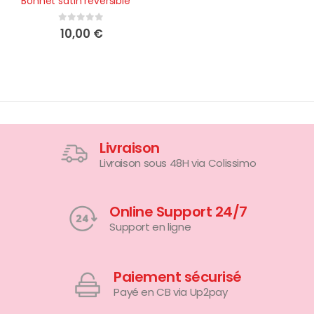
Bonnet satin réversible
0
sur 5
10,00
€
Livraison
Livraison sous 48H via Colissimo
Online Support 24/7
Support en ligne
Paiement sécurisé
Payé en CB via Up2pay