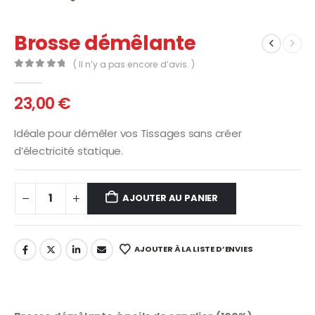
Brosse démêlante
( Il n’y a pas encore d’avis. )
0
Sur 5
23,00
€
Idéale pour démêler vos Tissages sans créer
d’électricité statique.
AJOUTER AU PANIER
AJOUTER À LA LISTE D’ENVIES